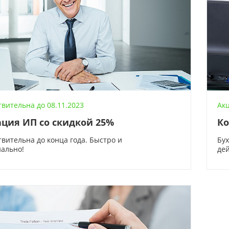
вительна до 08.11.2023
Акц
ация ИП со скидкой 25%
Ко
твительна до конца года. Быстро и
Бух
ально!
дей