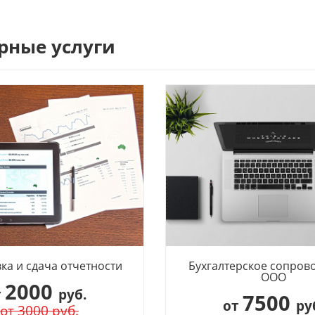
рные услуги
ка и сдача отчетности
Бухгалтерское сопров
ООО
2000
т
руб.
7500
от
ру
от 3000 руб.