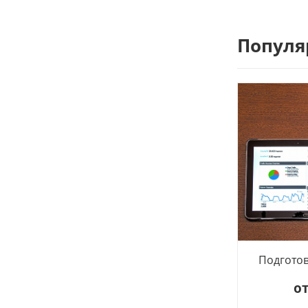
Популя
Подготов
о