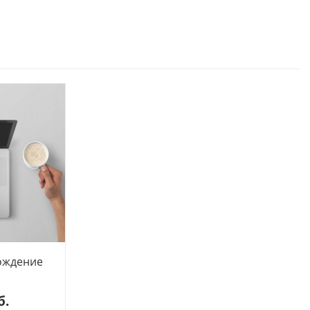
ождение
б.