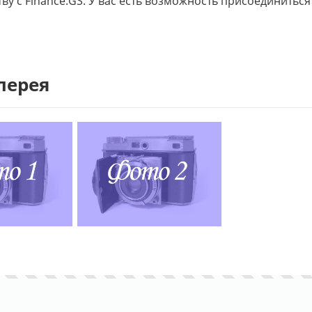
ву с Finance.GS. У вас есть возможность присоединиться
лерея