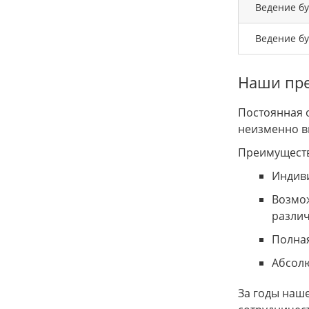
Ведение бу
Ведение бу
Наши пр
Постоянная 
неизменно в
Преимуществ
Индиви
Возмож
различ
Полная
Абсол
За годы наш